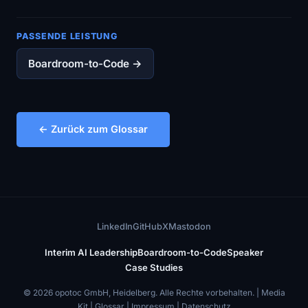
PASSENDE LEISTUNG
Boardroom-to-Code →
← Zurück zum Glossar
LinkedIn
GitHub
X
Mastodon
Interim AI Leadership
Boardroom-to-Code
Speaker
Case Studies
© 2026 opotoc GmbH, Heidelberg. Alle Rechte vorbehalten. |
Media
Kit
|
Glossar
|
Impressum
|
Datenschutz