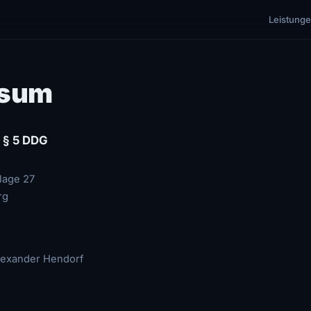
Leistung
ssum
 § 5 DDG
lage 27
rg
lexander Hendorf