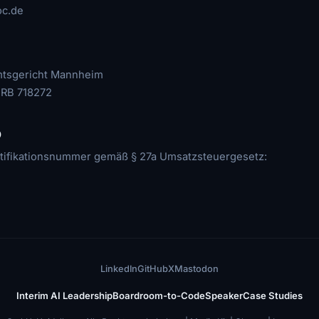
c.de
Amtsgericht Mannheim
HRB 718272
D
tifikationsnummer gemäß § 27a Umsatzsteuergesetz:
LinkedIn
GitHub
X
Mastodon
Interim AI Leadership
Boardroom-to-Code
Speaker
Case Studies