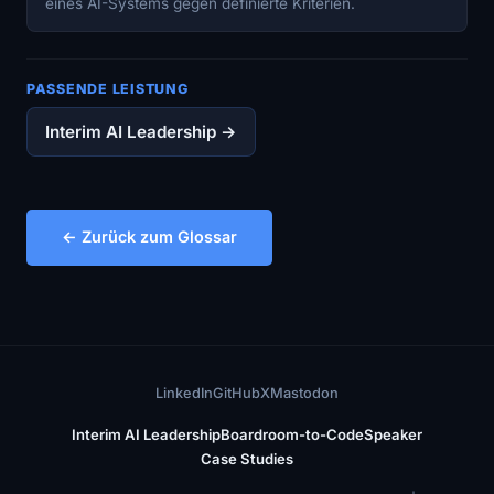
eines AI-Systems gegen definierte Kriterien.
PASSENDE LEISTUNG
Interim AI Leadership →
← Zurück zum Glossar
LinkedIn
GitHub
X
Mastodon
Interim AI Leadership
Boardroom-to-Code
Speaker
Case Studies